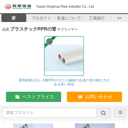
Yuyao Xinghua Pipe Industry Co., Ltd.
家
プロダクト
私達について
工場旅行
>>
プラスチックPPRの管
品質
サプライヤー
適用範囲が広い3層PPRのガラス繊維の合成の管の耐久力の
ある長い寿命
ベストプライス
お問い合わせ