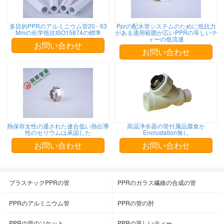
多目的PPRのアルミニウム管20 - 63
Pprの配水管システムのために抵抗力
Mmの化学抵抗ISO15874の標準
がある適用範囲が広いPPRの等しいテ
ィーの低流速
お問い合わせ
お問い合わせ
熱保存女性の通された連合低い熱伝導
高温浄水器の管付属品腐食か
性のセリウムは承認した
Encrustation無し
お問い合わせ
お問い合わせ
プラスチックPPRの管
PPRのガラス繊維の合成の管
PPRのアルミニウム管
PPRの管の肘
PPRの管のソケット
PPRの等しいティー