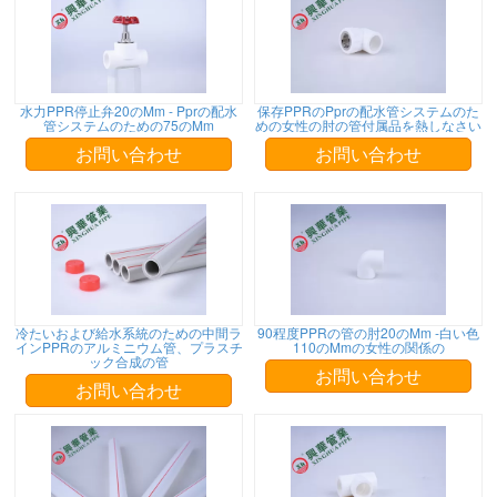
水力PPR停止弁20のMm - Pprの配水
保存PPRのPprの配水管システムのた
管システムのための75のMm
めの女性の肘の管付属品を熱しなさい
お問い合わせ
お問い合わせ
冷たいおよび給水系統のための中間ラ
90程度PPRの管の肘20のMm -白い色
インPPRのアルミニウム管、プラスチ
110のMmの女性の関係の
ック合成の管
お問い合わせ
お問い合わせ