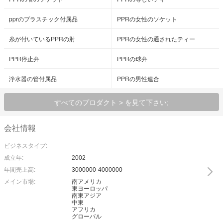
pprのプラスチック付属品
PPRの女性のソケット
糸が付いているPPRの肘
PPRの女性の通されたティー
PPR停止弁
PPRの球弁
浄水器の管付属品
PPRの男性連合
すべてのプロダクト > を見て下さい;
会社情報
ビジネスタイプ:
成立年:
2002
年間売上高:
3000000-4000000
メイン市場:
南アメリカ
東ヨーロッパ
南東アジア
中東
アフリカ
グローバル