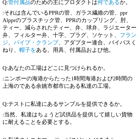
Q:
管付属品
のための主にプロダクトは
何である
か。
:それは含んでいるPPRの管、ガラス繊維の管、ppr
Alpprのプラスチック管、PPRのカップリング、肘、
ティー、減らされたティー、弁、球弁、ラジエーター
弁、フィルター弁、十字、プラグ、ソケット、
フラン
ジ
、
パイプ・クランプ
、
アダプター連合、バイパスく
ねり、
帽子を
ある
。用具、付属品および他。
Q:あなたの工場はどこに見つけられるか。
:ニンポーの海港からたった1時間海港および2時間の
上海のである余姚市都市にある私達の工場。
Q:テストに私達にあるサンプルを提供できるか。
:当然、私達はちょうど試供品を提供して嬉しい貨物
に耐えることを必要とする。