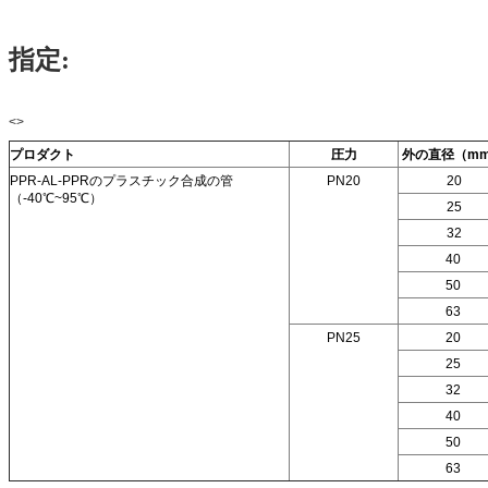
指定:
<>
プロダクト
圧力
外の直径（m
PPR-AL-PPRのプラスチック合成の管
PN20
20
（-40℃~95℃）
25
32
40
50
63
PN25
20
25
32
40
50
63