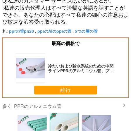
Q:私達のカスタマー サービスはいかにあるか。
:私達の販売代理人はすべて流暢な英語を話すことが
できる。あなたの心配はすべて私達の細心の注意およ
び敏速な応答受け取られる。
pprの管pn20
pprのAlのpprの管
5つの層の管
札:
,
,
最高の価格で
冷たいおよび給水系統のための中間
ラインPPRのアルミニウム管、プラ
スチック合成の管
続行
PPRのアルミニウム管
多く