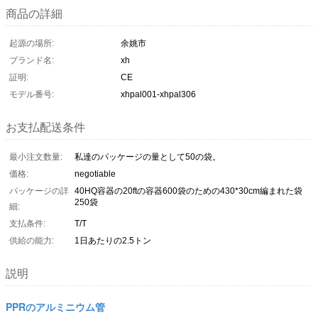
商品の詳細
起源の場所:
余姚市
ブランド名:
xh
証明:
CE
モデル番号:
xhpal001-xhpal306
お支払配送条件
最小注文数量:
私達のパッケージの量として50の袋。
価格:
negotiable
パッケージの詳
40HQ容器の20ftの容器600袋のための430*30cm編まれた袋
250袋
細:
支払条件:
T/T
供給の能力:
1日あたりの2.5トン
説明
PPRのアルミニウム管