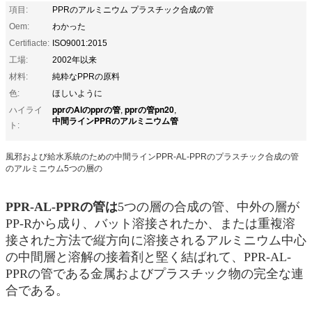
項目:
PPRのアルミニウム プラスチック合成の管
Oem:
わかった
Certifiacte:
ISO9001:2015
工場:
2002年以来
材料:
純粋なPPRの原料
色:
ほしいように
pprのAlのpprの管
pprの管pn20
ハイライ
,
,
中間ラインPPRのアルミニウム管
ト:
風邪および給水系統のための中間ラインPPR-AL-PPRのプラスチック合成の管
のアルミニウム5つの層の
PPR-AL-PPRの管は
5つの層の合成の管、中外の層が
PP-Rから成り、バット溶接されたか、または重複溶
接された方法で縦方向に溶接されるアルミニウム中心
の中間層と溶解の接着剤と堅く結ばれて、PPR-AL-
PPRの管である金属およびプラスチック物の完全な連
合である。