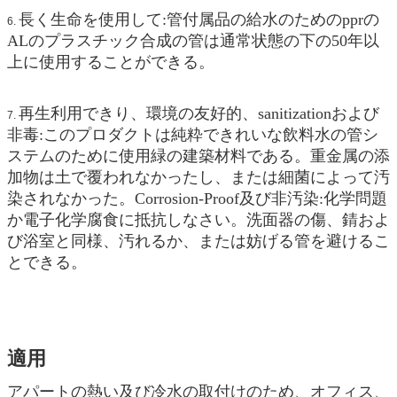
長く
生命を使用して:管付属品の給水のためのpprの
6.
ALのプラスチック合成の管は通常状態の下の50年以
上に使用することができる。
再生利用できり、環境の友好的、sanitizationおよび
7.
非毒:このプロダクトは純粋できれいな飲料水の管シ
ステムのために使用緑の建築材料である。重金属の添
加物は土で覆われなかったし、または細菌によって汚
染されなかった。Corrosion-Proof及び非汚染:化学問題
か電子化学腐食に抵抗しなさい。洗面器の傷、錆およ
び浴室と同様、汚れるか、または妨げる管を避けるこ
とできる。
適用
アパートの熱い及び冷水の取付けのため、オフィス、