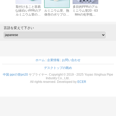
用できる
取付けること容易
圧力PN25 PPRア
多目的PPRのアル
Pprの適
アルミニウ
な緑/白いPPRのア
ルミニウム管、熱
ミニウム管20 - 63
広い管Pn
明5つの
ルミニウム管のポ
保存のポリプロピ
Mmの化学抵抗
命を使用
RのAL
リプロピレンの原
レンのプラスチッ
ISO15874の標準
スチックP
管のセリウ
料
ク管
の耐久力
の
い
言語を変えて下さい
ホーム
|
企業情報
|
お問い合わせ
デスクトップの眺め
中国 pprの管pn20
サプライヤー. Copyright © 2019 - 2025 Yuyao Xinghua Pipe
Industry Co., Ltd..
All rights reserved. Developed by
ECER