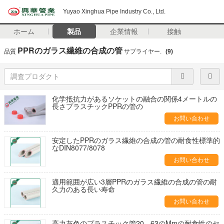
Yuyao Xinghua Pipe Industry Co., Ltd.
ホーム
製品
企業情報
接触
PPRのガラス繊維の合成の管
品質
サプライヤー.
(9)
化学抵抗力があるソケットの融合の関係4メートルの
長さプラスチックPPRの管の
お問い合わせ
安定したPPRのガラス繊維の合成の管の耐食性標準的
なDIN8077/8078
お問い合わせ
適用範囲が広い3層PPRのガラス繊維の合成の管の耐
久力のある長い寿命
お問い合わせ
高力灰色のプラスチック管20 - 63のMmの耐食性のセ