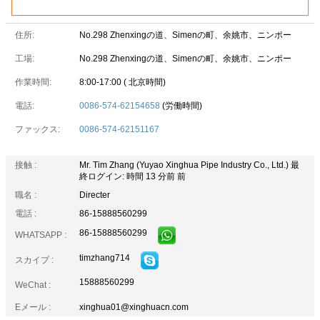
住所:
No.298 Zhenxingの道、Simenの町、余姚市、ニンポー
工場:
No.298 Zhenxingの道、Simenの町、余姚市、ニンポー
作業時間:
8:00-17:00 ( 北京時間)
電話:
0086-574-62154658
(労働時間)
ファックス:
0086-574-62151167
接触 :
Mr. Tim Zhang (Yuyao Xinghua Pipe Industry Co., Ltd.)
最
終ログイン: 時間 13 分前 前
職名 :
Directer
電話 :
86-15888560299
86-15888560299
WHATSAPP :
timzhang714
スカイプ :
15888560299
WeChat :
Eメール :
xinghua01@xinghuacn.com