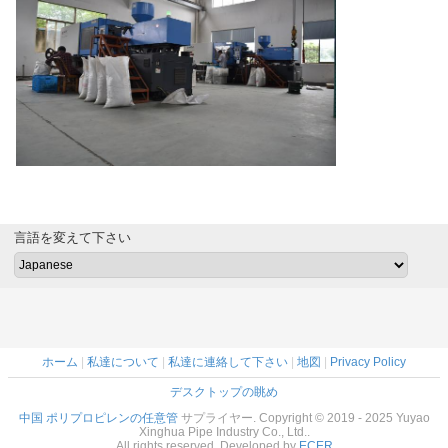
言語を変えて下さい
ホーム
|
私達について
|
私達に連絡して下さい
|
地図
|
Privacy Policy
デスクトップの眺め
中国 ポリプロピレンの任意管
サプライヤー. Copyright © 2019 - 2025 Yuyao
Xinghua Pipe Industry Co., Ltd..
All rights reserved. Developed by
ECER