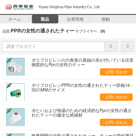
Yuyao Xinghua Pipe Industry Co., Ltd.
ホーム
製品
企業情報
接触
PPRの女性の通されたティー
品質
サプライヤー.
(9)
ポリプロピレンの六角形の真鍮の糸が付いている任意
物質的なPprの女性のティー
お問い合わせ
ポリプロピレンPPRの女性の通されたティー防蝕16 -
32のMMのサイズ
お問い合わせ
冷たいおよび熱湯のための経済的なPprの女性の通さ
れたティーの健全な絶縁材
お問い合わせ
軽量PPRの女性の通されたティー、ティーの管付属品