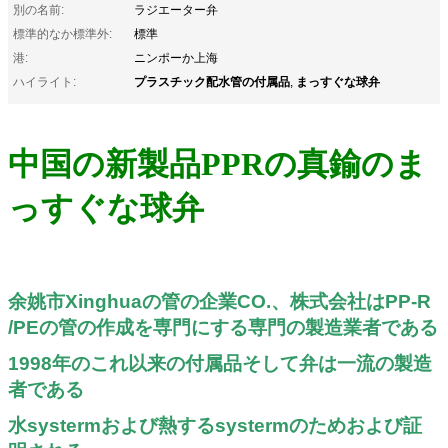
別の名前:
ラジエーター弁
標準的なか標準外:
標準
港:
ニンポーか上海
プラスチック配水管の付属品
まっすぐな球弁
ハイライト:
,
中国の新製品PPRの真鍮のま
っすぐな球弁
余姚市Xinghuaの管の企業CO.、株式会社はPP-R
/PEの管の作成を専門にする専門の製造業者である
1998年のこれ以来の付属品そして弁は一流の製造
者である
水systermおよび熱するsystermのためおよび証