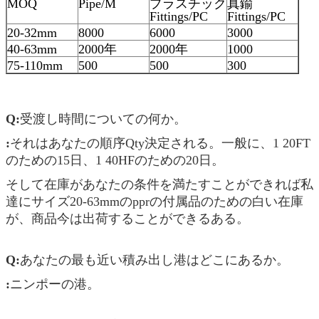
MOQ
Pipe/M
プラスチック
真鍮
Fittings/PC
Fittings/PC
20-32mm
8000
6000
3000
40-63mm
2000年
2000年
1000
75-110mm
500
500
300
Q:
受渡し時間についての何か。
:
それはあなたの順序Qty決定される。一般に、1 20FT
のための15日、1 40HFのための20日。
そして在庫があなたの条件を満たすことができれば私
達にサイズ20-63mmのpprの付属品のための白い在庫
が、商品今は出荷することができるある。
Q:
あなたの最も近い積み出し港はどこにあるか。
:
ニンポーの港。