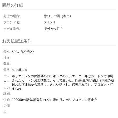
商品の詳細
起源の場所:
浙江、中国（本土）
ブランド名:
XH, XH
モデル番号:
男性か女性弁
お支払配送条件
最小
500の部分/部分
注文
数量:
価格:
negotiable
パッ
ポリエチレンの保護袖のパッキングのラジエーター弁はカートンで印刷
されたカートンおよび数に、そして置いた。貯蔵-屋内貯蔵は（太陽の放
ケー
射および凍結から適度に、きれい熱され、保護されて）、プロダクト貯
ジの
えられ
詳細:
供給
100000の部分/部分每の 今在庫の月のポリプロピレン停止弁
の能
力: