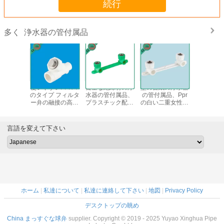
続行
浄水器の管付属品
多く
PPR 1 2つのイン
高温浄水器の管付
赤い/緑色の管はス
使いやすい
チの真鍮の逆止弁
属品腐食か
テンレス製の刃が
のタイプ 
の注入鋳造物の技
Encrustation無し
付いているプラス
ー弁の融
術の高圧
チック パイプ・カ
流れの
ッターを切る
XHV401-
言語を変えて下さい
ホーム
|
私達について
|
私達に連絡して下さい
|
地図
|
Privacy Policy
デスクトップの眺め
China まっすぐな球弁
supplier. Copyright © 2019 - 2025 Yuyao Xinghua Pipe