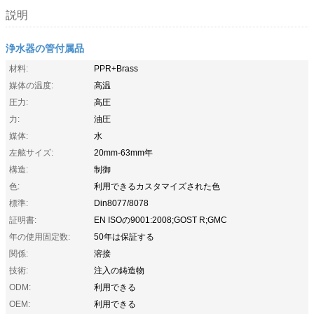
説明
浄水器の管付属品
材料:
PPR+Brass
媒体の温度:
高温
圧力:
高圧
力:
油圧
媒体:
水
左舷サイズ:
20mm-63mm年
構造:
制御
色:
利用できるカスタマイズされた色
標準:
Din8077/8078
証明書:
EN ISOの9001:2008;GOST R;GMC
年の使用固定数:
50年は保証する
関係:
溶接
技術:
注入の鋳造物
ODM:
利用できる
OEM:
利用できる