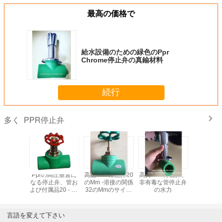
最高の価格で
給水設備のための緑色のPpr
Chrome停止弁の真鍮材料
続行
PPR停止弁
多く
R停止弁、
Pprの高圧垂直に
高温PPR停止弁20
高力PPR停止弁、
非有毒なP
よって隠
なる停止弁、管お
のMm -溶接の関係
非有毒な管停止弁
弁熱保存
止弁の水
よび付属品20 - 75
32のMmのサイズ
の水力
伝導
力
のMmの港のサイ
の
ズ
言語を変えて下さい