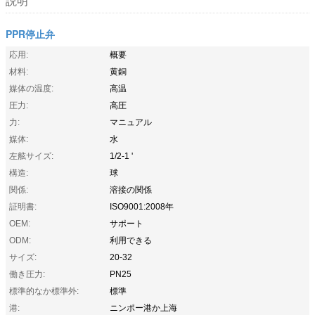
説明
PPR停止弁
応用:
概要
材料:
黄銅
媒体の温度:
高温
圧力:
高圧
力:
マニュアル
媒体:
水
左舷サイズ:
1/2-1 '
構造:
球
関係:
溶接の関係
証明書:
ISO9001:2008年
OEM:
サポート
ODM:
利用できる
サイズ:
20-32
働き圧力:
PN25
標準的なか標準外:
標準
港:
ニンポー港か上海