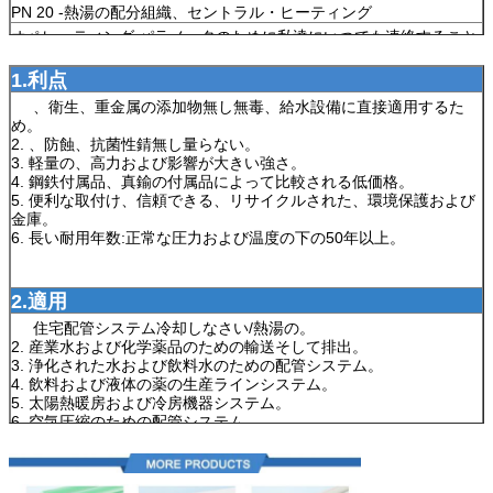
PN 20 -熱湯の配分組織、セントラル・ヒーティング
オペレーティング パラメータのために私達にいつでも連絡すること
自由に私達である助けること喜んで感じなさい。
1.
利点
1.
、衛生、重金属の添加物無し無毒、給水設備に直接適用するた
め。
2. 、防蝕、抗菌性錆無し量らない。
3. 軽量の、高力および影響が大きい強さ。
4. 鋼鉄付属品、真鍮の付属品によって比較される低価格。
5. 便利な取付け、信頼できる、リサイクルされた、環境保護および
金庫。
6. 長い耐用年数:正常な圧力および温度の下の50年以上。
2.
適用
1.
住宅配管システム冷却しなさい/熱湯の。
2. 産業水および化学薬品のための輸送そして排出。
3. 浄化された水および飲料水のための配管システム。
4. 飲料および液体の薬の生産ラインシステム。
5. 太陽熱暖房および冷房機器システム。
6. 空気圧縮のための配管システム。
7. Caliduct、床および壁の暖房設備。
8. 他の企業および農業のための配管システム。