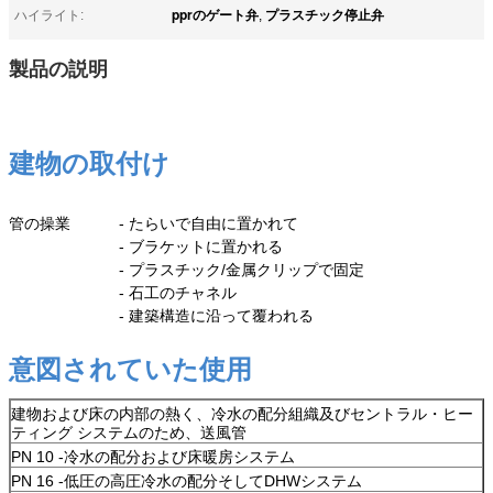
pprのゲート弁
プラスチック停止弁
ハイライト:
,
製品の説明
建物の取付け
管の操業
- たらいで自由に置かれて
- ブラケットに置かれる
- プラスチック/金属クリップで固定
- 石工のチャネル
- 建築構造に沿って覆われる
- 床構造
意図されていた使用
建物および床の内部の熱く、冷水の配分組織及びセントラル・ヒー
ティング システムのため、送風管
PN 10 -冷水の配分および床暖房システム
PN 16 -低圧の高圧冷水の配分そしてDHWシステム