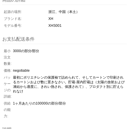
起源の場所:
浙江、中国（本土）
ブランド名:
XH
モデル番号:
XHS001
お支払配送条件
最小
3000の部分/部分
注文
数量:
価格:
negotiable
パッ
最初にポリエチレンの保護袖で詰められて、そしてカートンで印刷され
るカートンおよび数に置きなさい。貯蔵-屋内貯蔵は（太陽の放射および
ケー
凍結から適度に、きれい熱され、保護されて）、プロダクト別に貯えら
ジの
れなけ
詳細:
供給
1ヶ月あたりの100000の部分/部分
の能
力: