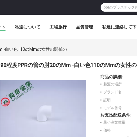
クト
私達について
工場旅行
品質管理
私達に連絡して下
m -白い色110のMmの女性の関係の
90程度PPRの管の肘20のMm -白い色110のMmの女性
商品の詳細:
起源の場所:
ブランド名:
証明:
モデル番号:
お支払配送条件:
最小注文数量:
価格: