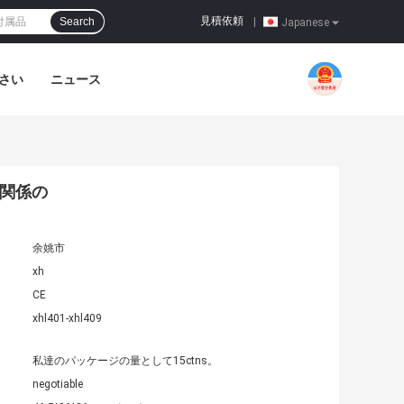
見積依頼
Search
|
Japanese
さい
ニュース
の関係の
余姚市
xh
CE
xhl401-xhl409
私達のパッケージの量として15ctns。
negotiable