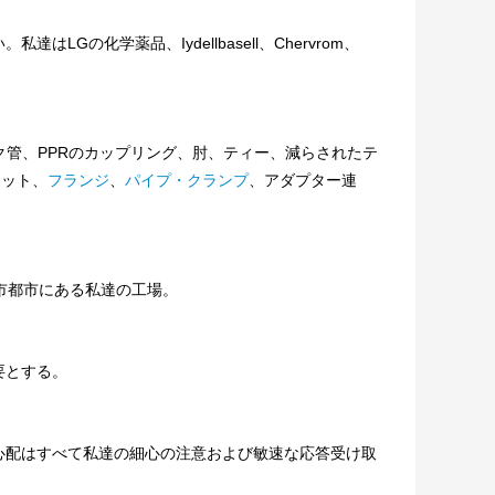
Gの化学薬品、Iydellbasell、Chervrom、
チック管、PPRのカップリング、肘、ティー、減らされたテ
ケット、
フランジ
、
パイプ・クランプ
、
アダプター連
市都市にある私達の工場。
要とする。
心配はすべて私達の細心の注意および敏速な応答受け取