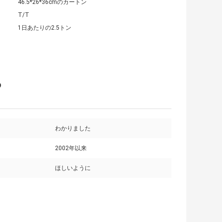
46.5*26*36cmのカートン
T/T
1日あたりの2.5トン
の
わかりました
2002年以来
ほしいように