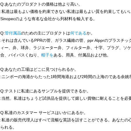
Q:あなたのプロダクトの価格は他より高い。
:私達は最もよい価格を約束できない私達は最もよい質を約束してもいい。私達はL
Sinopecのような有名な会社から列材料を輸入する。
Q:
管付属品
のための主にプロダクトは
何である
か。
:それは含んでいるPPRの管、ガラス繊維の管、ppr Alpprのプラス
ィー、弁、球弁、ラジエーター弁、フィルター弁、十字、プラグ、ソ
合、バイパスくねり、
帽子を
ある
。用具、付属品および他。
Q:あなたの工場はどこに見つけられるか。
:ニンポーの海港からたった1時間海港および2時間の上海のである余姚
Q:テストに私達にあるサンプルを提供できるか。
:当然、私達はちょうど試供品を提供して嬉しい貨物に耐えることを必
Q:私達のカスタマー サービスはいかにあるか。
:私達の販売代理人はすべて流暢な英語を話すことができる。あなたの
られる。