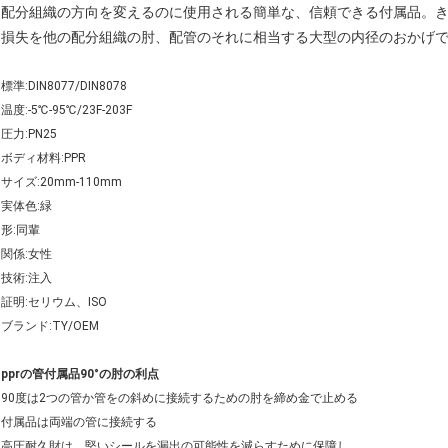
配分組織の方向を変えるのに使用される簡単な、信頼できる付属品。
損失を他の配分組織の肘、配管のそれに相当する大型の内径のおかげ
標準:DIN8077/DIN8078
温度:-5℃-95℃/23F-203F
圧力:PN25
ボディ材料:PPR
サイズ:20mm-110mm
実体色:緑
形:同輩
関係:女性
技術:注入
証明:セリウム、ISO
ブランド:TY/OEM
pprの管付属品90°の肘の利点
90度は2つの管か管をの斜めに接続するための肘を締め金で止める
付属品は両端の管に接続する
高圧耐久財は、堅いシールを漏出の可能性を減らすために保障し、