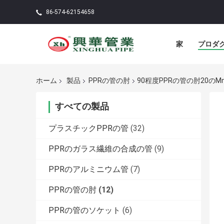
86-574-62154658
家
プロダ
ホーム
製品
PPRの管の肘
90程度PPRの管の肘20のM
すべての製品
プラスチックPPRの管
(32)
PPRのガラス繊維の合成の管
(9)
PPRのアルミニウム管
(7)
PPRの管の肘
(12)
PPRの管のソケット
(6)