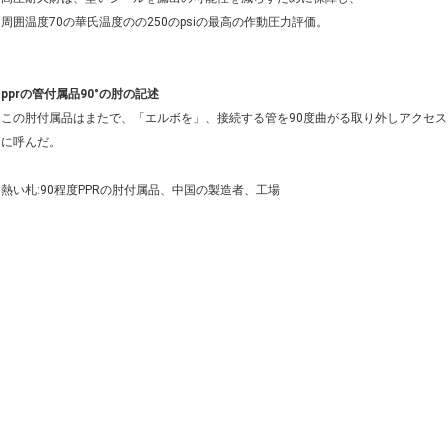
周囲温度70の華氏温度のの250のpsiの最高の作動圧力評価。
pprの管付属品90°の肘の記述
この肘付属品はまたで、「エルボを」、接続する管を90度曲がる取り外しアクセ
に呼んだ。
熱い札:90程度PPRの肘付属品、中国の製造者、工場