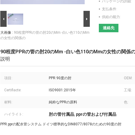
パッケージの詳細:
支払条件:
供給の能力:
連絡先
大画像 :
90程度PPRの管の肘20のMm -白い色110のMm
の女性の関係の
90程度PPRの管の肘20のMm -白い色110のMmの女性の関係
説明
項目:
PPR 90度の肘
OEM:
Certifiacte:
ISO9001:2015年
工場:
材料:
純粋なPPRの原料
色:
肘の管付属品
pprの管および付属品
ハイライト:
,
PPR pprの配水管システム ドイツ標準的なDIN8077/8078のための90度の肘