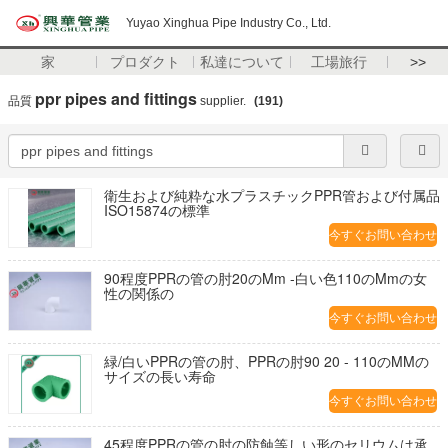
Yuyao Xinghua Pipe Industry Co., Ltd.
家
プロダクト
私達について
工場旅行
>>
ppr pipes and fittings
品質
supplier.
(191)
衛生および純粋な水プラスチックPPR管および付属品
ISO15874の標準
今すぐお問い合わせ
90程度PPRの管の肘20のMm -白い色110のMmの女
性の関係の
今すぐお問い合わせ
緑/白いPPRの管の肘、PPRの肘90 20 - 110のMMの
サイズの長い寿命
今すぐお問い合わせ
45程度PPRの管の肘の防蝕等しい形のセリウムは承