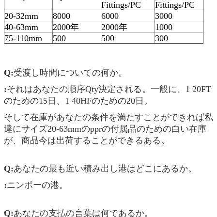
Fittings/PC
Fittings/PC
20-32mm
8000
6000
3000
40-63mm
2000年
2000年
1000
75-110mm
500
500
300
Q:
受渡し時間についての何か。
:
それはあなたの順序Qty決定される。一般に、1 20FT
のための15日、1 40HFのための20日。
そして在庫があなたの条件を満たすことができれば私
達にサイズ20-63mmのpprの付属品のための白い在庫
が、商品今は出荷することができるある。
Q:
あなたの最も近い積み出し港はどこにあるか。
:
ニンポーの港。
Q:
あなたの支払の言葉は何であるか。