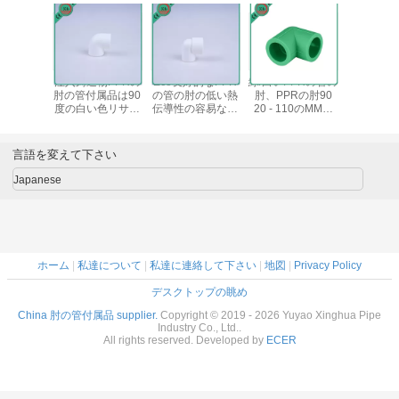
注入鋳造物PPRの
Eco友好的なPPR
緑/白いPPRの管の
注入鋳造物
肘の管付属品は90
の管の肘の低い熱
肘、PPRの肘90
肘の管付属
度の白い色リサイ
伝導性の容易な取
20 - 110のMMの
度の白い
クルした
付け
サイズの長い寿命
クル
言語を変えて下さい
Japanese
ホーム
|
私達について
|
私達に連絡して下さい
|
地図
|
Privacy Policy
デスクトップの眺め
China 肘の管付属品 supplier.
Copyright © 2019 - 2026 Yuyao Xinghua Pipe
Industry Co., Ltd..
All rights reserved. Developed by
ECER