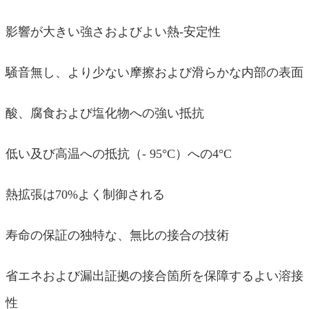
影響が大きい強さおよびよい熱-安定性
騒音無し、より少ない摩擦および滑らかな内部の表面
酸、腐食および塩化物への強い抵抗
低い及び高温への抵抗（- 95°C）への4°C
熱拡張は70%よく制御される
寿命の保証の独特な、無比の接合の技術
省エネおよび漏出証拠の接合箇所を保障するよい溶接
性