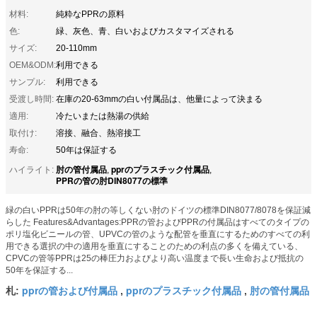
材料:
純粋なPPRの原料
色:
緑、灰色、青、白いおよびカスタマイズされる
サイズ:
20-110mm
OEM&ODM:
利用できる
サンプル:
利用できる
受渡し時間:
在庫の20-63mmの白い付属品は、他量によって決まる
適用:
冷たいまたは熱湯の供給
取付け:
溶接、融合、熱溶接工
寿命:
50年は保証する
肘の管付属品
pprのプラスチック付属品
ハイライト:
,
,
PPRの管の肘DIN8077の標準
緑の白いPPRは50年の肘の等しくない肘のドイツの標準DIN8077/8078を保証減
らした Features&Advantages:PPRの管およびPPRの付属品はすべてのタイプの
ポリ塩化ビニールの管、UPVCの管のような配管を垂直にするためのすべての利
用できる選択の中の適用を垂直にすることのための利点の多くを備えている、
CPVCの管等PPRは25の棒圧力およびより高い温度まで長い生命および抵抗の
50年を保証する...
pprの管および付属品
pprのプラスチック付属品
肘の管付属品
札:
,
,