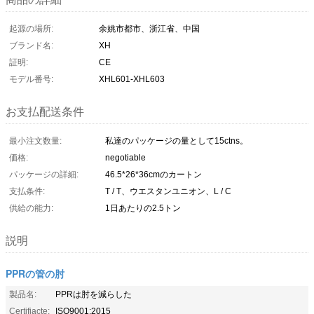
起源の場所:
余姚市都市、浙江省、中国
ブランド名:
XH
証明:
CE
モデル番号:
XHL601-XHL603
お支払配送条件
最小注文数量:
私達のパッケージの量として15ctns。
価格:
negotiable
パッケージの詳細:
46.5*26*36cmのカートン
支払条件:
T / T、ウエスタンユニオン、L / C
供給の能力:
1日あたりの2.5トン
説明
PPRの管の肘
製品名:
PPRは肘を減らした
Certifiacte:
ISO9001:2015