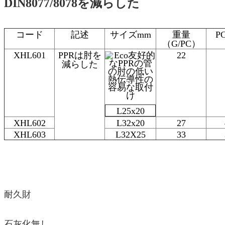
DIN8077/8078を減らした
コード
記述
サイズmm
重量
P
（G/PC）
XHL601
PPRは肘を
22
減らした
L25x20
XHL602
L32x20
27
XHL603
L32X25
33
耐久財
石灰化無し