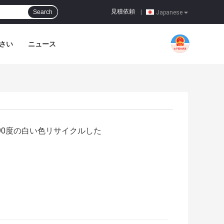
見積依頼
Search
|
Japanese
さい
ニュース
90度の白い色リサイクルした