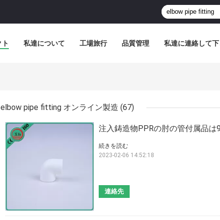
クト
私達について
工場旅行
品質管理
私達に連絡して下
elbow pipe fitting オンライン製造
(67)
注入鋳造物PPRの肘の管付属品は
続きを読む
2023-02-06 14:52:18
連絡先