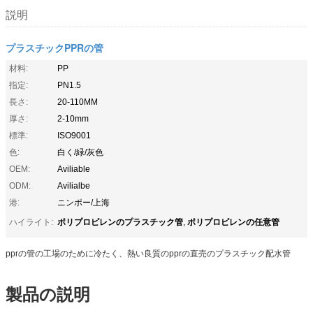
説明
プラスチックPPRの管
材料:
PP
指定:
PN1.5
長さ:
20-110MM
厚さ:
2-10mm
標準:
ISO9001
色:
白く/緑/灰色
OEM:
Aviliable
ODM:
Avilialbe
港:
ニンポー/上海
ポリプロピレンのプラスチック管
ポリプロピレンの任意管
ハイライト:
,
pprの管の工場のために冷たく、熱い良質のpprの直売のプラスチック配水管
製品の説明