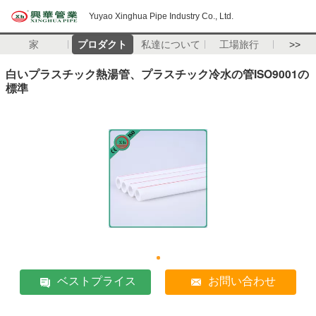
Yuyao Xinghua Pipe Industry Co., Ltd.
家
プロダクト
私達について
工場旅行
>>
白いプラスチック熱湯管、プラスチック冷水の管ISO9001の
標準
ベストプライス
お問い合わせ