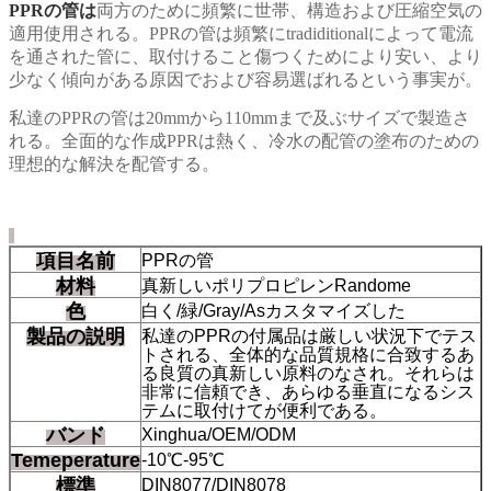
PPRの管は
両方のために頻繁に世帯、構造および圧縮空気の
適用使用される。PPRの管は頻繁にtradiditionalによって電流
を通された管に、取付けること傷つくためにより安い、より
少なく傾向がある原因でおよび容易選ばれるという事実が。
私達のPPRの管は20mmから110mmまで及ぶサイズで製造さ
れる。全面的な作成PPRは熱く、冷水の配管の塗布のための
理想的な解決を配管する。
項目名前
PPRの管
材料
真新しいポリプロピレンRandome
色
白く/緑/Gray/Asカスタマイズした
製品の説明
私達のPPRの付属品は厳しい状況下でテス
トされる、全体的な品質規格に合致するあ
る良質の真新しい原料のなされ。それらは
非常に信頼でき、あらゆる垂直になるシス
テムに取付けてが便利である。
バンド
Xinghua/OEM/ODM
Temeperature
-10℃-95℃
標準
DIN8077/DIN8078