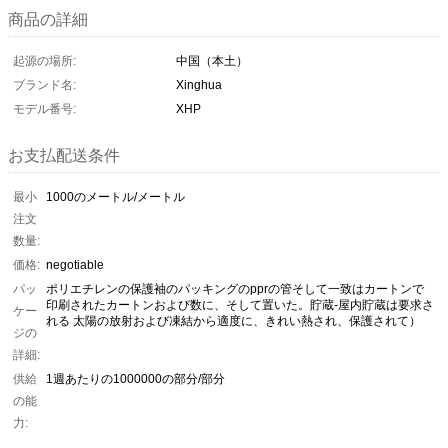
商品の詳細
起源の場所:
中国（本土）
ブランド名:
Xinghua
モデル番号:
XHP
お支払配送条件
最小
1000のメートル/メートル
注文
数量:
価格:
negotiable
パッ
ポリエチレンの保護袖のパッキングのpprの管そして一致はカートンで
印刷されたカートンおよび数に、そして置いた。貯蔵-屋内貯蔵は要求さ
ケー
れる 太陽の放射および凍結から適度に、きれい熱され、保護されて）
ジの
詳細:
供給
1週あたりの1000000の部分/部分
の能
力: