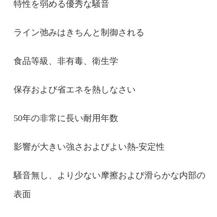
特性を弱める優秀な騒音
ライン弛みはきちんと制御される
メッセージ
折り返しご連絡いたします！
食品等級、非有毒、衛生学
保存および省エネを熱しなさい
50年の非常に長い耐用年数
影響が大きい強さおよびよい熱-安定性
騒音無し、より少ない摩擦および滑らかな内部の
表面