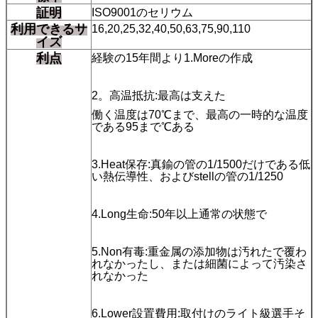
証明
ISO9001のセリウム
利用できるサ
16,20,25,32,40,50,63,75,90,110
イズ
利点
経験の15年間より1.Moreの作成
2。高温抵抗:最高は支えた
働く温度は70℃まで、最高の一時的な温度
である95まで℃ある
3.Heat保存:真鍮の管の1/1500だけである低
い熱伝導性、およびstellの管の1/1250
4.Long生命:50年以上通常の状態で
5.Non有毒:重金属の添加物は汚れたで覆わ
れなかったし、または細菌によって汚染さ
れなかった
6.Lower設置費用:取付けのライト級選手そ