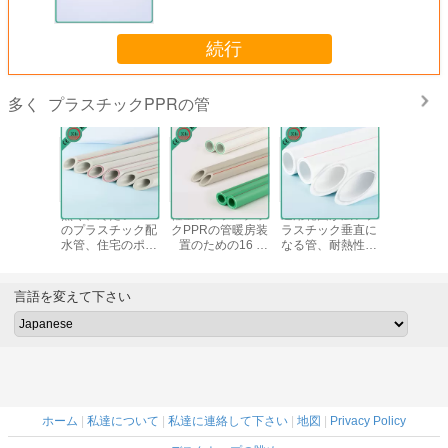
続行
プラスチックPPRの管
多く
継ぎ目が無いプラ
PPRの配管システ
衛生および純粋な
熱く、冷た
スチックPPRの
ム プラスチック
水プラスチック
のプラス
管、飲料水のため
PPR管の上水道の
PPR管および付属
水管、住
の便利なポリプロ
融接
品ISO15874の標
プロピレ
ピレンのプラスチ
準
スチッ
ック管
言語を変えて下さい
ホーム
|
私達について
|
私達に連絡して下さい
|
地図
|
Privacy Policy