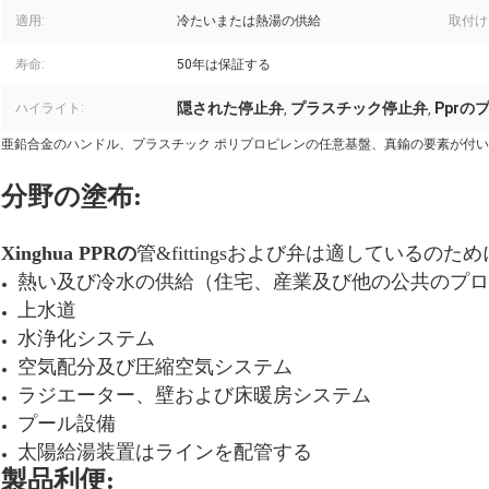
適用:
冷たいまたは熱湯の供給
取付け
寿命:
50年は保証する
隠された停止弁
プラスチック停止弁
Ppr
ハイライト:
,
,
亜鉛合金のハンドル、プラスチック ポリプロピレンの任意基盤、真鍮の要素が付いている
分野の塗布:
Xinghua PPRの
管&fittingsおよび弁は適しているのため
熱い及び冷水の供給（住宅、産業及び他の公共のプロ
上水道
水浄化システム
空気配分及び圧縮空気システム
ラジエーター、壁および床暖房システム
プール設備
太陽給湯装置はラインを配管する
製品利便: