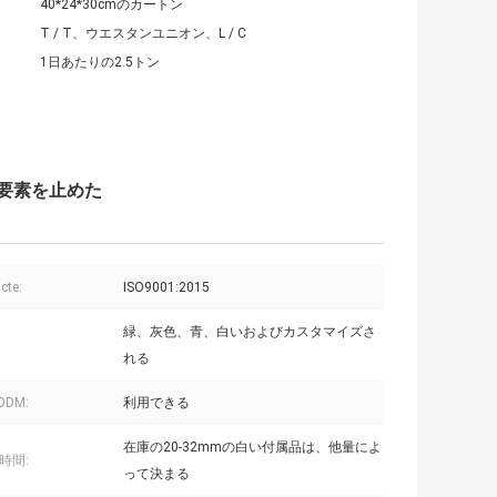
40*24*30cmのカートン
T / T、ウエスタンユニオン、L / C
1日あたりの2.5トン
要素を止めた
acte:
ISO9001:2015
緑、灰色、青、白いおよびカスタマイズさ
れる
ODM:
利用できる
在庫の20-32mmの白い付属品は、他量によ
時間:
って決まる