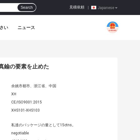
見積依頼
Search
|
Japanese
さい
ニュース
礎真鍮の要素を止めた
余姚市都市、浙江省、中国
XH
CE/ISO9001:2015
XHS101-XHS103
私達のパッケージの量として15ctns。
negotiable