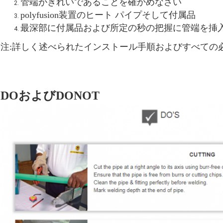
管端がきれいであることを確かめなさい
polyfusion装置のヒート パイプそして付属品
最深部に付属品および所定の秒の把握に管端を挿入
注:詳しく述べられたインストール手順およびすべての
DOおよびDONOT