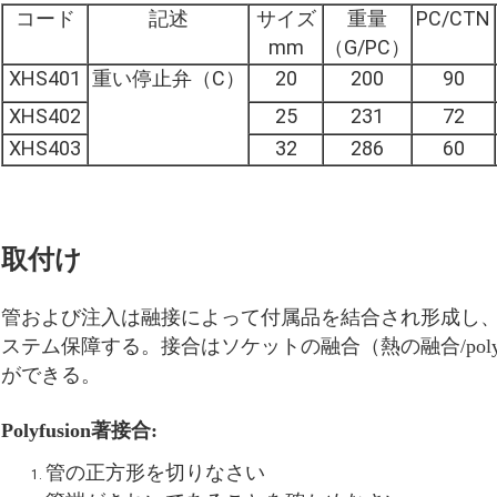
コード
記述
サイズ
重量
PC/CTN
mm
（G/PC）
XHS401
重い停止弁（C）
20
200
90
XHS402
25
231
72
XHS403
32
286
60
取付け
管および注入は融接によって付属品を結合され形成し、
ステム保障する。接合はソケットの融合（熱の融合/poly
ができる。
Polyfusion著接合:
管の正方形を切りなさい