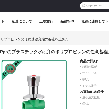
クト
私達について
工場旅行
品質管理
私達に連絡して下
ポリプロピレンの任意基礎真鍮の要素を止めた
Pprのプラスチック水は弁のポリプロピレンの任意基
商品の詳細:
起源の場所:
ブランド名:
証明:
モデル番号:
お支払配送条件:
最小注文数量:
価格: