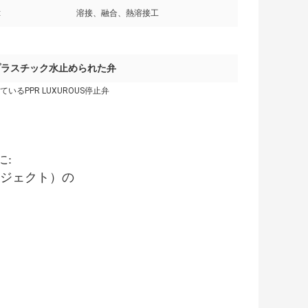
:
溶接、融合、熱溶接工
のプラスチック水止められた弁
PPR LUXUROUS停止弁
に:
ジェクト）の