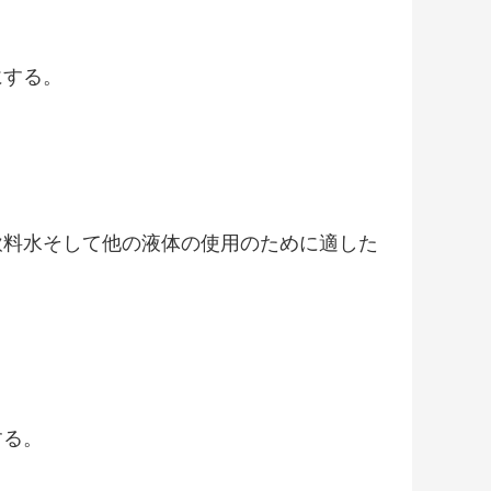
にする。
。
飲料水そして他の液体の使用のために適した
する。