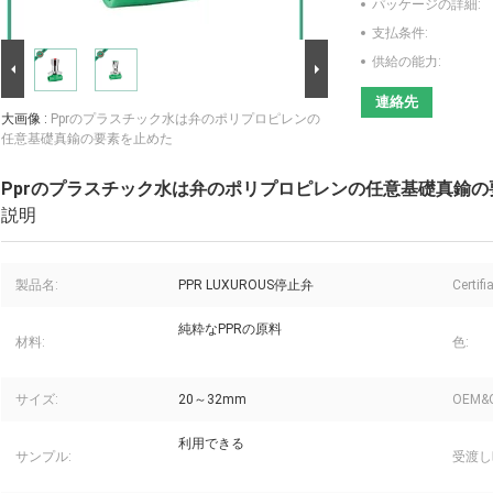
パッケージの詳細:
支払条件:
供給の能力:
連絡先
大画像 :
Pprのプラスチック水は弁のポリプロピレンの
任意基礎真鍮の要素を止めた
Pprのプラスチック水は弁のポリプロピレンの任意基礎真鍮の
説明
製品名:
PPR LUXUROUS停止弁
Certifi
純粋なPPRの原料
材料:
色:
サイズ:
20～32mm
OEM&
利用できる
サンプル:
受渡し