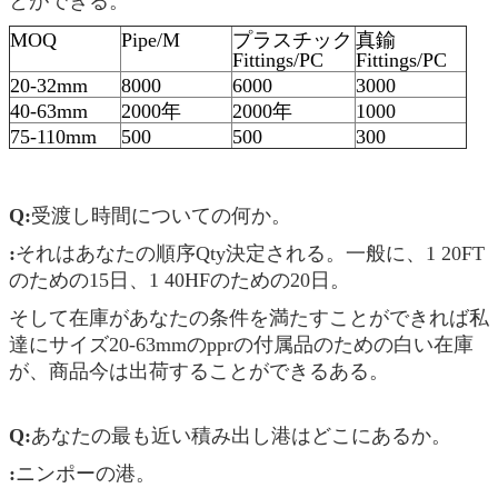
とができる。
MOQ
Pipe/M
プラスチック
真鍮
Fittings/PC
Fittings/PC
20-32mm
8000
6000
3000
40-63mm
2000年
2000年
1000
75-110mm
500
500
300
Q:
受渡し時間についての何か。
:
それはあなたの順序Qty決定される。一般に、1 20FT
のための15日、1 40HFのための20日。
そして在庫があなたの条件を満たすことができれば私
達にサイズ20-63mmのpprの付属品のための白い在庫
が、商品今は出荷することができるある。
Q:
あなたの最も近い積み出し港はどこにあるか。
:
ニンポーの港。