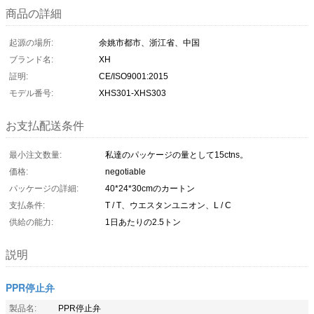
商品の詳細
起源の場所:
余姚市都市、浙江省、中国
ブランド名:
XH
証明:
CE/ISO9001:2015
モデル番号:
XHS301-XHS303
お支払配送条件
最小注文数量:
私達のパッケージの量として15ctns。
価格:
negotiable
パッケージの詳細:
40*24*30cmのカートン
支払条件:
T / T、ウエスタンユニオン、L / C
供給の能力:
1日あたりの2.5トン
説明
PPR停止弁
製品名:
PPR停止弁