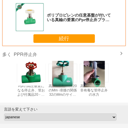
ポリプロピレンの任意基盤が付いて
いる真鍮の要素のPpr停止弁プラス
チック手車輪
続行
PPR停止弁
多く
R停止弁、
Pprの高圧垂直に
高温PPR停止弁20
高力PPR停止弁、
非有毒なP
よって隠
なる停止弁、管お
のMm -溶接の関係
非有毒な管停止弁
弁熱保存
止弁の水
よび付属品20 - 75
32のMmのサイズ
の水力
伝導
力
のMmの港のサイ
の
ズ
言語を変えて下さい