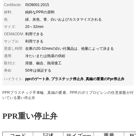
Certifiacte:
ISO9001:2015
材料:
純粋なPPRの原料
色:
緑、灰色、青、白いおよびカスタマイズされる
サイズ:
20～32mm
OEM&ODM:
利用できる
サンプル:
利用できる
受渡し時間:
在庫の20-32mmの白い付属品は、他量によって決まる
適用:
冷たいまたは熱湯の供給
取付け:
溶接、融合、熱溶接工
寿命:
50年は保証する
pprのゲート弁
プラスチック停止弁
真鍮の要素のPpr停止弁
ハイライト:
,
,
PPRプラスチック手車輪、真鍮の要素、PPRのポリプロピレンの任意基盤が付
いている重い停止弁
PPR重い停止弁
コード
記述
サイズmm
重量
PC