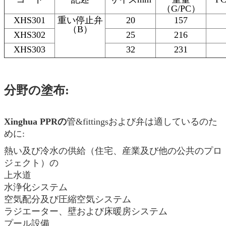
（G/PC）
XHS301
重い停止弁
20
157
（B）
XHS302
25
216
XHS303
32
231
分野の塗布:
Xinghua PPRの
管&fittingsおよび弁は適しているのた
めに:
熱い及び冷水の供給（住宅、産業及び他の公共のプロ
ジェクト）の
上水道
水浄化システム
空気配分及び圧縮空気システム
ラジエーター、壁および床暖房システム
プール設備